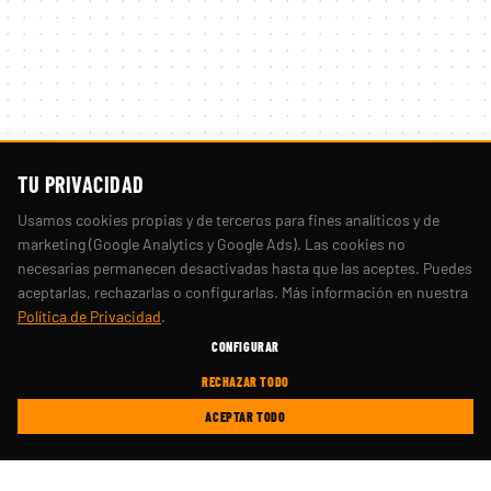
TU PRIVACIDAD
Usamos cookies propias y de terceros para fines analíticos y de
marketing (Google Analytics y Google Ads). Las cookies no
necesarias permanecen desactivadas hasta que las aceptes. Puedes
aceptarlas, rechazarlas o configurarlas. Más información en nuestra
Política de Privacidad
.
CONFIGURAR
RECHAZAR TODO
ACEPTAR TODO