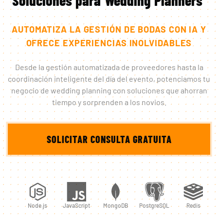
AUTOMATIZA LA GESTIÓN DE BODAS CON IA Y
OFRECE EXPERIENCIAS INOLVIDABLES
Desde la gestión automatizada de proveedores hasta la
coordinación inteligente del día del evento, potenciamos tu
negocio de wedding planning con soluciones que ahorran
tiempo y sorprenden a los novios.
SOLICITAR CONSULTA GRATUITA
Node.js
JavaScript
MongoDB
PostgreSQL
Redis
D