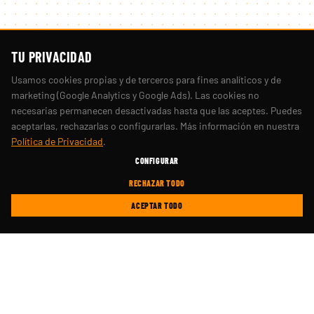
TU PRIVACIDAD
Usamos cookies propias y de terceros para fines analíticos y de
marketing (Google Analytics y Google Ads). Las cookies no
necesarias permanecen desactivadas hasta que las aceptes. Puedes
aceptarlas, rechazarlas o configurarlas. Más información en nuestra
Política de Privacidad
.
CONFIGURAR
RECHAZAR TODO
ACEPTAR TODO