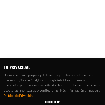
TU PRIVACIDAD
Usamos cookies propias y de terceros para fines analíticos y de
marketing (Google Analytics y Google Ads). Las cookies no
necesarias permanecen desactivadas hasta que las aceptes. Puedes
aceptarlas, rechazarlas o configurarlas. Más información en nuestra
Política de Privacidad
.
CONFIGURAR