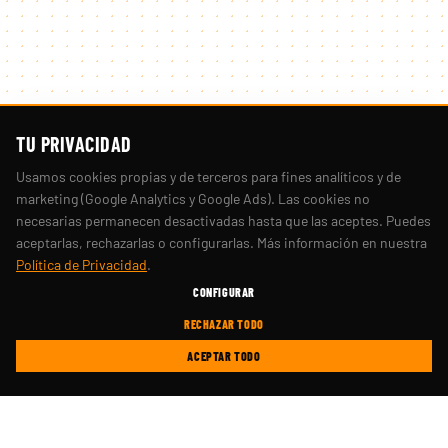
TU PRIVACIDAD
Usamos cookies propias y de terceros para fines analíticos y de
marketing (Google Analytics y Google Ads). Las cookies no
necesarias permanecen desactivadas hasta que las aceptes. Puedes
aceptarlas, rechazarlas o configurarlas. Más información en nuestra
Política de Privacidad
.
CONFIGURAR
RECHAZAR TODO
ACEPTAR TODO