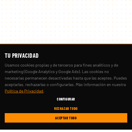
TU PRIVACIDAD
Usamos cookies propias y de terceros para fines analíticos y de
marketing (Google Analytics y Google Ads). Las cookies no
necesarias permanecen desactivadas hasta que las aceptes. Puedes
aceptarlas, rechazarlas o configurarlas. Más información en nuestra
Política de Privacidad
.
CONFIGURAR
RECHAZAR TODO
ACEPTAR TODO